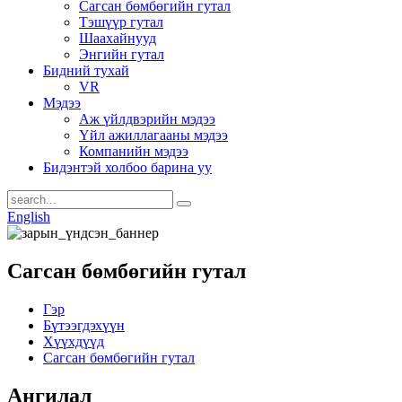
Сагсан бөмбөгийн гутал
Тэшүүр гутал
Шаахайнууд
Энгийн гутал
Бидний тухай
VR
Мэдээ
Аж үйлдвэрийн мэдээ
Үйл ажиллагааны мэдээ
Компанийн мэдээ
Бидэнтэй холбоо барина уу
English
Сагсан бөмбөгийн гутал
Гэр
Бүтээгдэхүүн
Хүүхдүүд
Сагсан бөмбөгийн гутал
Ангилал