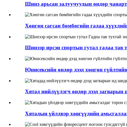
Шинэ арьсан залуучуудын өндөр чанартай
Хөнгөн сагсан бөмбөгийн гадаа хүүхдийн
Шинээр ирсэн спортын гутал гадаа тав т
Юнисексийн өндөр дээд хөнгөн гүйлтийн
Хятад нийлүүлэгч өндөр дээд загварын ш
Хятадын үйлдвэр хөвгүүдийн амьсгалдаг 