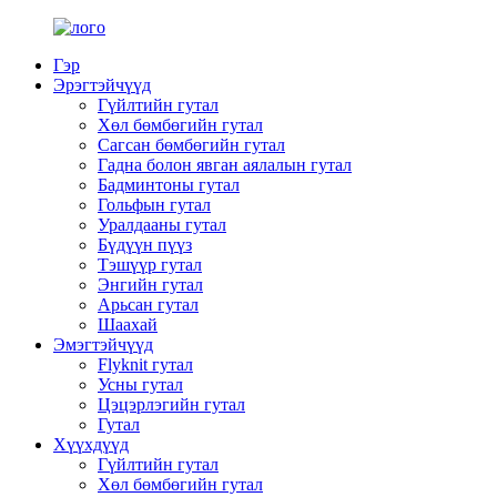
Гэр
Эрэгтэйчүүд
Гүйлтийн гутал
Хөл бөмбөгийн гутал
Сагсан бөмбөгийн гутал
Гадна болон явган аялалын гутал
Бадминтоны гутал
Гольфын гутал
Уралдааны гутал
Бүдүүн пүүз
Тэшүүр гутал
Энгийн гутал
Арьсан гутал
Шаахай
Эмэгтэйчүүд
Flyknit гутал
Усны гутал
Цэцэрлэгийн гутал
Гутал
Хүүхдүүд
Гүйлтийн гутал
Хөл бөмбөгийн гутал