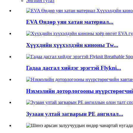
Энгийн гутал
EVA Өндөр уян хатан материал...
Хүүхдийн хүүхэлдэйн киноны Tw...
Гадаа дасгал хийдэг эрэгтэй Flykni...
Нэхмэлийн доторлогооны нүүрстөрөгчийн
Зузаан ултай загварын PE ангилал...