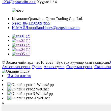
1
2
3
4
Дараагийн >
>>
Хуудас 1 / 4
Компани:
Quanzhou Qirun Trading Co., Ltd.
Утас:
+86-13505097955
И-МАЙЛ:
goodlandshoes@qzqrshoes.com
© Зохиогчийн эрх - 2010-2023 : Бүх эрх хуулиар хамгаалагдсан.
Амьсгалах гутал
,
Гутал
,
Алхах гутал
,
Спортын гутал
,
Явган ая
Имэйл илгээх
WhatsApp
WeChat
WhatsApp
WeChat
x