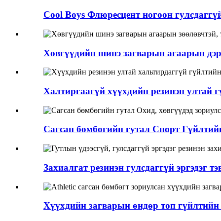
Cool Boys Флюресцент ногоон гулсдаггүй
Хөвгүүдийн шинэ загварын агаарын дэрн
Халтиргаагүй хүүхдийн резинэн ултай гү
Сагсан бөмбөгийн гутал Спорт Гүйлтийн 
Захиалгат резинэн гулсдаггүй эргэдэг тэв
Хүүхдийн загварын өндөр топ гүйлтийн 