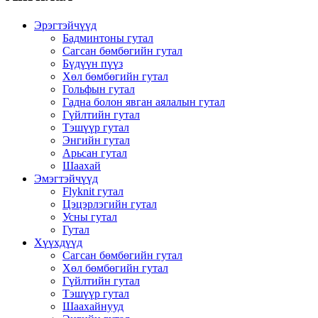
Эрэгтэйчүүд
Бадминтоны гутал
Сагсан бөмбөгийн гутал
Бүдүүн пүүз
Хөл бөмбөгийн гутал
Гольфын гутал
Гадна болон явган аялалын гутал
Гүйлтийн гутал
Тэшүүр гутал
Энгийн гутал
Арьсан гутал
Шаахай
Эмэгтэйчүүд
Flyknit гутал
Цэцэрлэгийн гутал
Усны гутал
Гутал
Хүүхдүүд
Сагсан бөмбөгийн гутал
Хөл бөмбөгийн гутал
Гүйлтийн гутал
Тэшүүр гутал
Шаахайнууд