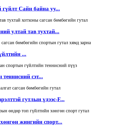
 гүйлт Сайн байна уу...
ий ултай тав тухтай...
йлтийн ...
теннисний сэт...
рэлттэй гутлын үдээс-F...
хөнгөн жингийн спорт...