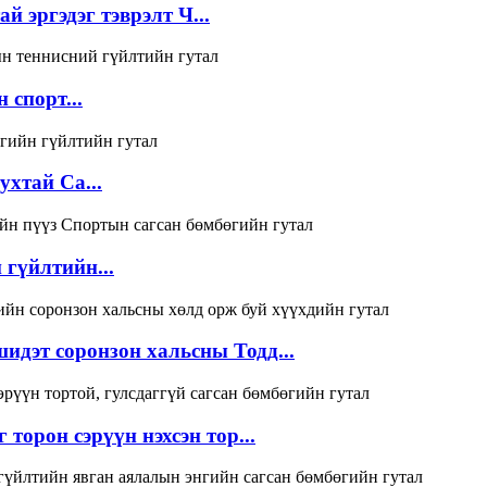
 эргэдэг тэврэлт Ч...
 спорт...
ухтай Ca...
 гүйлтийн...
идэт соронзон хальсны Тодд...
торон сэрүүн нэхсэн тор...