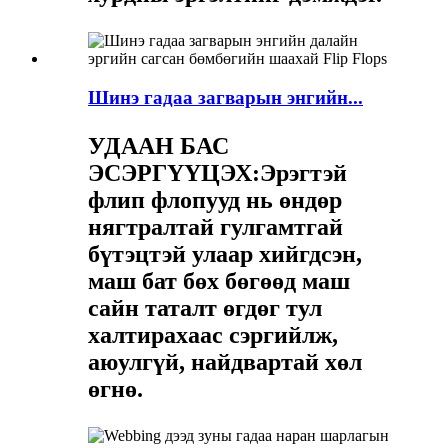
Шинэ гадаа загварын энгийн...
УДААН БАС
ЭСЭРГҮҮЦЭХ:
Эрэгтэй
флип флопууд нь өндөр
нягтралтай гулгамтгай
бүтэцтэй улаар хийгдсэн,
маш бат бөх бөгөөд маш
сайн таталт өгдөг тул
халтирахаас сэргийлж,
аюулгүй, найдвартай хөл
өгнө.