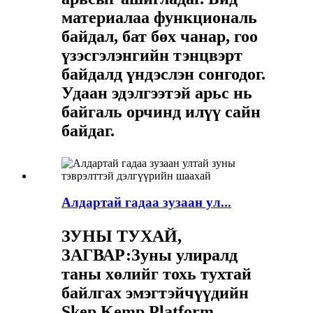
материалаа функциональ
байдал, бат бөх чанар, гоо
үзэсгэлэнгийн тэнцвэрт
байдалд үндэслэн сонгодог.
Удаан эдэлгээтэй арьс нь
байгаль орчинд илүү сайн
байдаг.
Алдартай гадаа зузаан ул...
ЗУНЫ ТУХАЙ,
ЗАГВАР:
Зуны улиралд
таны хөлийг тохь тухтай
байлгах эмэгтэйчүүдийн
Skep Kemp Platform