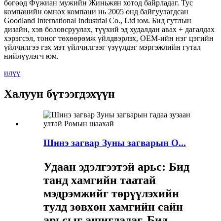
бөгөөд Фүжиан мужийн Жиньжян хотод байрладаг. Тус
компанийн өмнөх компани нь 2005 онд байгуулагдсан
Goodland International Industrial Co., Ltd юм. Бид гутлын
дизайн, хэв боловсруулах, түүхий эд худалдан авах + дагалдах
хэрэгсэл, тоног төхөөрөмж үйлдвэрлэх, OEM-ийн нэг цэгийн
үйлчилгээ гэх мэт үйлчилгээг үзүүлдэг мэргэжлийн гутал
нийлүүлэгч юм.
илүү
Халуун бүтээгдэхүүн
Шинэ загвар Зуны загварын О...
Удаан эдэлгээтэй арьс: Бид
танд хамгийн таатай
мэдрэмжийг төрүүлэхийн
тулд зөвхөн хамгийн сайн
арьсыг ашигладаг. Бид