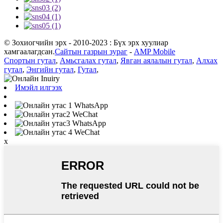
© Зохиогчийн эрх - 2010-2023 : Бүх эрх хуулиар
хамгаалагдсан.
Сайтын газрын зураг
-
AMP Mobile
Спортын гутал
,
Амьсгалах гутал
,
Явган аялалын гутал
,
Алхах
гутал
,
Энгийн гутал
,
Гутал
,
Имэйл илгээх
WhatsApp
WeChat
WhatsApp
WeChat
x