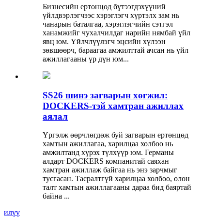
Бизнесийн ертөнцөд бүтээгдэхүүний
үйлдвэрлэгчээс хэрэглэгч хүртэлх зам нь
чанарын баталгаа, хэрэглэгчийн сэтгэл
ханамжийг чухалчилдаг нарийн нямбай үйл
явц юм. Үйлчлүүлэгч эцсийн хүлээн
зөвшөөрч, бараагаа амжилттай ачсан нь үйл
ажиллагааны үр дүн юм...
SS26 шинэ загварын хөгжил:
DOCKERS-тэй хамтран ажиллах
аялал
Үргэлж өөрчлөгдөж буй загварын ертөнцөд
хамтын ажиллагаа, харилцаа холбоо нь
амжилтанд хүрэх түлхүүр юм. Германы
алдарт DOCKERS компанитай саяхан
хамтран ажиллаж байгаа нь энэ зарчмыг
тусгасан. Тасралтгүй харилцаа холбоо, олон
талт хамтын ажиллагааны дараа бид баяртай
байна ...
илүү