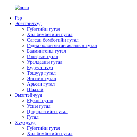
Гэр
Эрэгтэйчүүд
Гүйлтийн гутал
Хөл бөмбөгийн гутал
Сагсан бөмбөгийн гутал
Гадна болон явган аялалын гутал
Бадминтоны гутал
Гольфын гутал
Уралдааны гутал
Бүдүүн пүүз
Тэшүүр гутал
Энгийн гутал
Арьсан гутал
Шаахай
Эмэгтэйчүүд
Flyknit гутал
Усны гутал
Цэцэрлэгийн гутал
Гутал
Хүүхдүүд
Гүйлтийн гутал
Хөл бөмбөгийн гутал