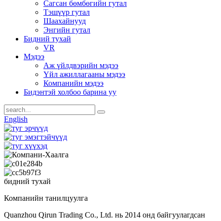
Сагсан бөмбөгийн гутал
Тэшүүр гутал
Шаахайнууд
Энгийн гутал
Бидний тухай
VR
Мэдээ
Аж үйлдвэрийн мэдээ
Үйл ажиллагааны мэдээ
Компанийн мэдээ
Бидэнтэй холбоо барина уу
English
бидний тухай
Компанийн танилцуулга
Quanzhou Qirun Trading Co., Ltd. нь 2014 онд байгуулагдсан