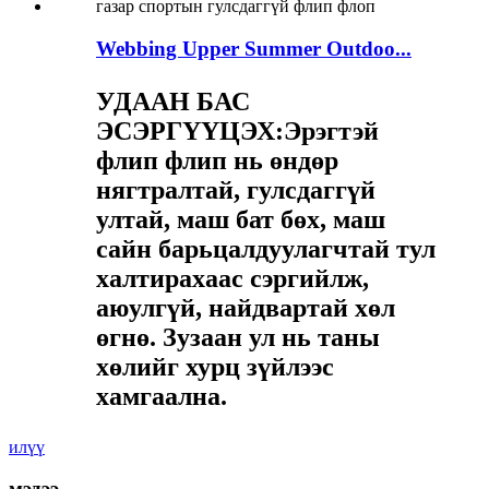
Webbing Upper Summer Outdoo...
УДААН БАС
ЭСЭРГҮҮЦЭХ:
Эрэгтэй
флип флип нь өндөр
нягтралтай, гулсдаггүй
ултай, маш бат бөх, маш
сайн барьцалдуулагчтай тул
халтирахаас сэргийлж,
аюулгүй, найдвартай хөл
өгнө. Зузаан ул нь таны
хөлийг хурц зүйлээс
хамгаална.
илүү
мэдээ