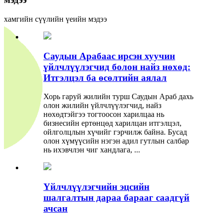
хамгийн сүүлийн үеийн мэдээ
Саудын Арабаас ирсэн хуучин
үйлчлүүлэгчид болон найз нөхөд:
Итгэлцэл ба өсөлтийн аялал
Хорь гаруй жилийн турш Саудын Араб дахь
олон жилийн үйлчлүүлэгчид, найз
нөхөдтэйгээ тогтоосон харилцаа нь
бизнесийн ертөнцөд харилцан итгэлцэл,
ойлголцлын хүчийг гэрчилж байна. Бусад
олон хүмүүсийн нэгэн адил гутлын салбар
нь ихэвчлэн чиг хандлага, ...
Үйлчлүүлэгчийн эцсийн
шалгалтын дараа барааг саадгүй
ачсан