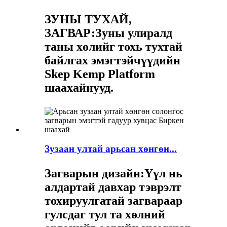
ЗУНЫ ТУХАЙ,
ЗАГВАР:
Зуны улиралд
таны хөлийг тохь тухтай
байлгах эмэгтэйчүүдийн
Skep Kemp Platform
шаахайнууд.
Зузаан ултай арьсан хөнгөн...
Загварын дизайн:
Үүл нь
алдартай давхар тэврэлт
тохируулгатай загвараар
гулсдаг тул та хөлний