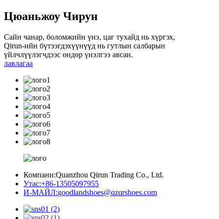
Цюаньжоу Чирун
Сайн чанар, боломжийн үнэ, цаг тухайд нь хүргэх,
Qirun-ийн бүтээгдэхүүнүүд нь гутлын салбарын
үйлчлүүлэгчдээс өндөр үнэлгээ авсан.
лавлагаа
Компани:
Quanzhou Qirun Trading Co., Ltd.
Утас:
+86-13505097955
И-МАЙЛ:
goodlandshoes@qzqrshoes.com