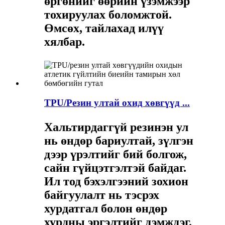
өргөнийг өөрийн үзэмжээр
тохируулах боломжтой.
Өмсөх, тайлахад илүү
хялбар.
TPU/Резин ултай охид хөвгүүд ...
Хальтирдаггүй резинэн ул
нь өндөр бариултай, зүлгэн
дээр үрэлтийг бий болгож,
сайн гүйцэтгэлтэй байдаг.
Ил тод бэхэлгээний зохион
байгуулалт нь тэсрэх
хурдатгал болон өндөр
хурдны эргэлтийг дэмждэг.